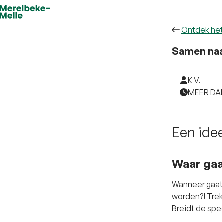
Ontdek he
Samen naa
K V.
MEER DA
Een ide
Waar gaa
Wanneer gaat 
worden?! Trekt
Breidt de spee