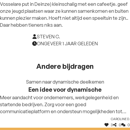
Vosselare put in Deinze) kleinschalig met een cafeetje. geef
onze jeugd plaatsen waar ze kunnen samenkomen en buiten
kunnen plezier maken. Hoeft niet altijd een speeltuin te zijn..
Daar hebben tieners niks aan.
STEVEN C.
ONGEVEER 1 JAAR GELEDEN
Andere bijdragen
Samen naar dynamische deelkernen
Een idee voor dynamische
Meer aandacht voor ondernemers, werkgelegenheid en
startende bedrijven. Zorg voor een goed
communicatieplatform en ondersteun mogelijkheden tot
netwerking. Zorg voor een transparante en snelle
Caroline D.
3
0
0
dienstverlening. Denk eens na over de coördinatie over de