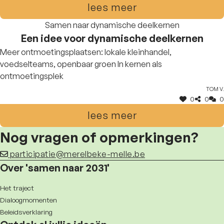
diensten heen. Zorg voor bedrijven voor een centraal
lees meer
aanspreekpunt.
Samen naar dynamische deelkernen
Een idee voor dynamische deelkernen
Meer ontmoetingsplaatsen: lokale kleinhandel,
voedselteams, openbaar groen In kernen als
ontmoetingsplek
Tom V.
0
0
0
lees meer
Nog vragen of opmerkingen?
participatie@merelbeke-melle.be
Over 'samen naar 2031'
Het traject
Dialoogmomenten
Beleidsverklaring