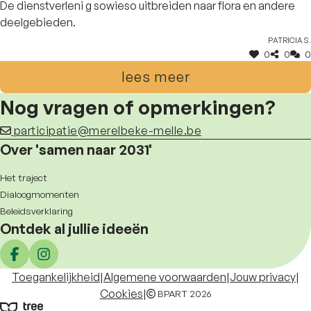
De dienstverleni g sowieso uitbreiden naar flora en andere
deelgebieden.
Patricia S.
0
0
0
lees meer
Nog vragen of opmerkingen?
participatie@merelbeke-melle.be
Over 'samen naar 2031'
Het traject
Dialoogmomenten
Beleidsverklaring
Ontdek al jullie ideeën
Deel op facebook
Deel op Instagram
Toegankelijkheid
|
Algemene voorwaarden
|
Jouw privacy
|
Cookies
|
BPART 2026