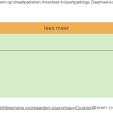
rem op straatparkeren. Investeer in buurtparkings. Daarmee kom
lees meer
id
|
Algemene voorwaarden
|
Jouw privacy
|
Cookies
|
BPART 20