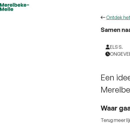
Ontdek he
Samen naa
ELS S.
ONGEVEE
Een idee
Merelbe
Waar gaa
Terug meer lij