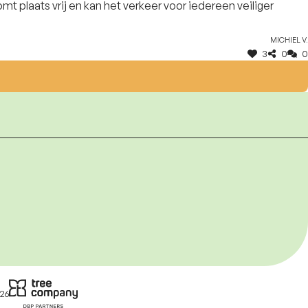
t plaats vrij en kan het verkeer voor iedereen veiliger
Michiel V.
3
0
0
26