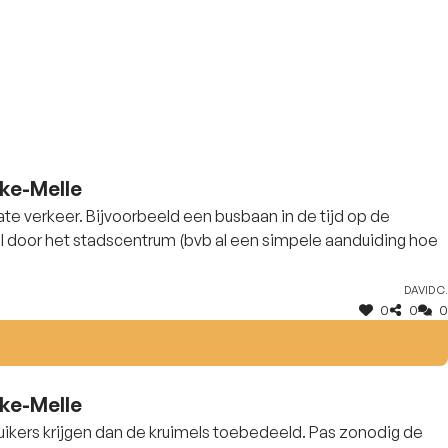
eke-Melle
ate verkeer. Bijvoorbeeld een busbaan in de tijd op de
l door het stadscentrum (bvb al een simpele aanduiding hoe
David C.
0
0
0
eke-Melle
ikers krijgen dan de kruimels toebedeeld. Pas zonodig de