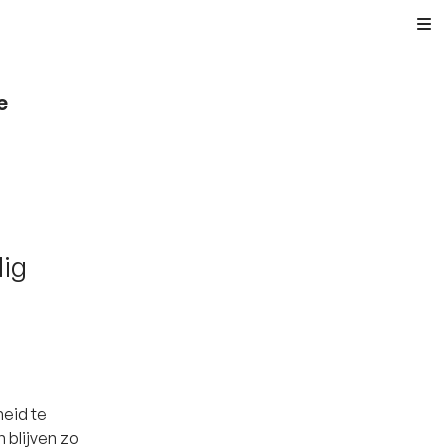
Kli
e
lig
eid te
 blijven zo