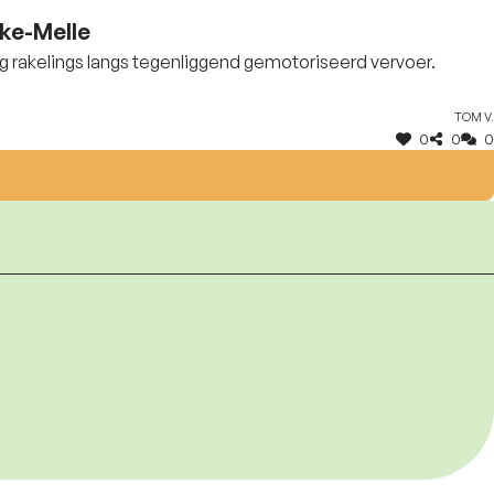
eke-Melle
rug rakelings langs tegenliggend gemotoriseerd vervoer.
Tom V.
0
0
0