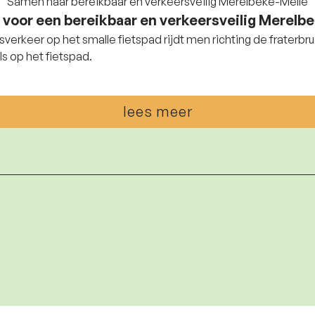
Samen naar bereikbaar en verkeersveilig Merelbeke-Melle
 voor een bereikbaar en verkeersveilig Merelb
sverkeer op het smalle fietspad rijdt men richting de fraterb
s op het fietspad.
lees meer