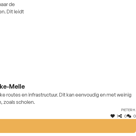
naar de
n. Dit leidt
eke-Melle
jke routes en infrastructuur. Dit kan eenvoudig en met weinig
, zoals scholen.
Pieter H.
1
0
0