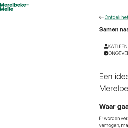
Ontdek he
Samen naa
KATLEEN 
ONGEVEE
Een idee
Merelbe
Waar gaa
Er worden ve
verhogen, maa