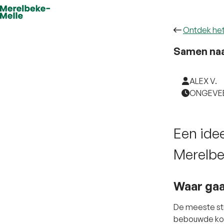
Ontdek he
Samen naa
ALEX V.
ONGEVEE
Een idee
Merelbe
Waar gaa
De meeste st
bebouwde kom