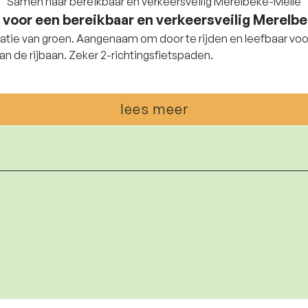
Samen naar bereikbaar en verkeersveilig Merelbeke-Melle
 voor een bereikbaar en verkeersveilig Merelb
atie van groen. Aangenaam om door te rijden en leefbaar voor 
fysiek scheiden van de rijbaan. Zeker 2-richtingsfietspaden.
lees meer