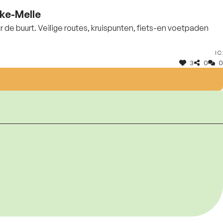
eke-Melle
de buurt. Veilige routes, kruispunten, fiets-en voetpaden
I C.
3
0
0