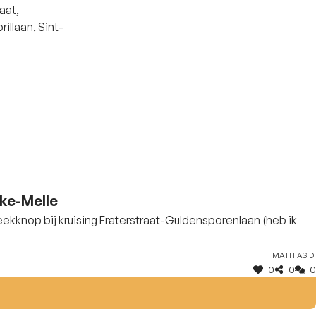
aat,
illaan, Sint-
eke-Melle
teekknop bij kruising Fraterstraat-Guldensporenlaan (heb ik
Mathias D.
0
0
0